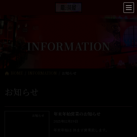
コ
ナ
ン
ビ
テ
ゲ
ン
ー
ツ
シ
へ
ョ
ス
ン
INFORMATION
キ
に
ッ
移
プ
動
HOME
INFORMATION
お知らせ
お知らせ
年末年始営業のお知らせ
お知らせ
2025年12月19日
年末年始は 休まず営業致します。