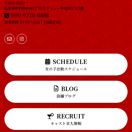
〒400-0032
山梨県甲府市中央1丁目12-9 ニュー甲府街ビル2階
090-9210-0888
営業時間 20:00～LAST [日曜定休]
SCHEDULE
女の子出勤スケジュール
BLOG
店舗ブログ
RECRUIT
キャスト求人情報