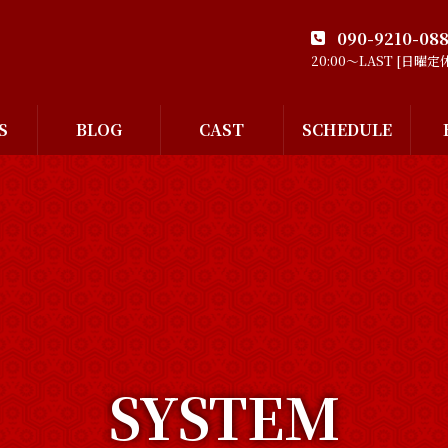
090-9210-08
20:00～LAST [日曜定
S
BLOG
CAST
SCHEDULE
SYSTEM