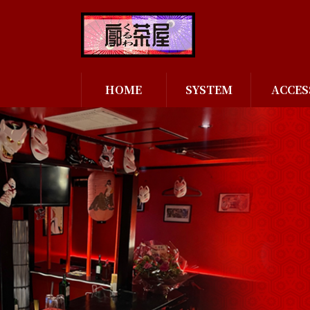
コ
ナ
ン
ビ
テ
ゲ
ン
ー
ツ
シ
へ
ョ
HOME
SYSTEM
ACCES
ス
ン
キ
に
ッ
移
プ
動