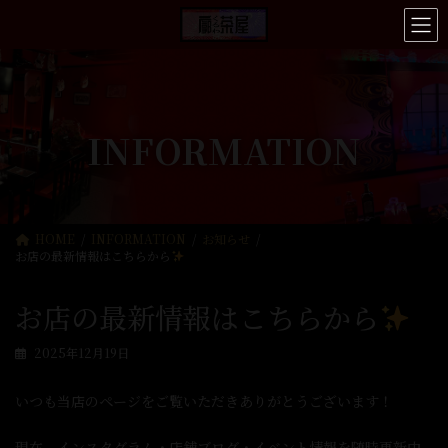
コ
ナ
ン
ビ
テ
ゲ
ン
ー
ツ
シ
へ
ョ
ス
ン
INFORMATION
キ
に
ッ
移
プ
動
HOME
INFORMATION
お知らせ
お店の最新情報はこちらから
お店の最新情報はこちらから
2025年12月19日
いつも当店のページをご覧いただきありがとうございます！
現在、インスタグラム・店舗ブログ・イベント情報を随時更新中