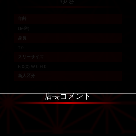
ゆき
年齢
(秘密)
身長
T:0
スリーサイズ
B:0(0) W:0 H:0
新人区分
店長コメント