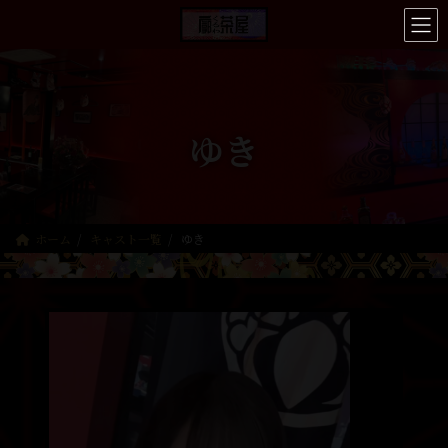
コ
ナ
ン
ビ
テ
ゲ
ン
ー
ツ
シ
へ
ョ
ス
ン
ゆき
キ
に
ッ
移
プ
動
ホーム
キャスト一覧
ゆき